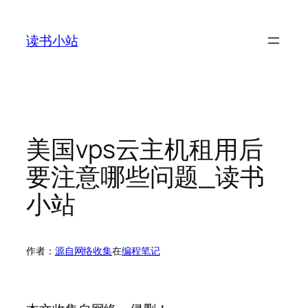
跳
至
读书小站
内
容
美国vps云主机租用后
要注意哪些问题_读书
小站
作者：
源自网络收集
在
编程笔记