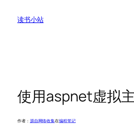
跳
至
读书小站
内
容
使用aspnet虚
作者：
源自网络收集
在
编程笔记