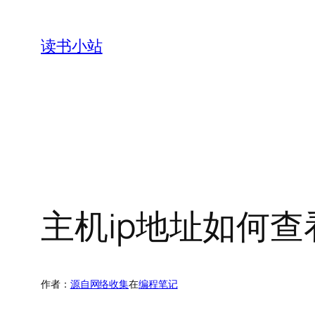
跳
至
读书小站
内
容
主机ip地址如何查
作者：
源自网络收集
在
编程笔记