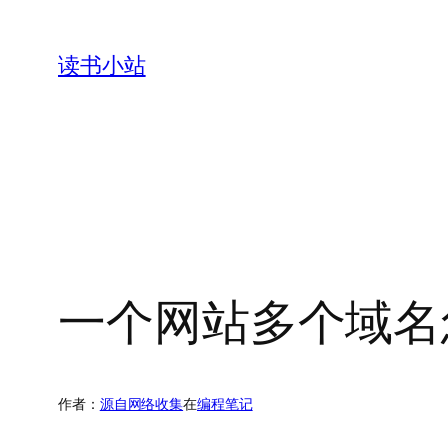
跳
至
读书小站
内
容
一个网站多个域名
作者：
源自网络收集
在
编程笔记