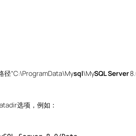
\ProgramData\My
sql
\My
SQL Server
8
：
atadir选项，例如：