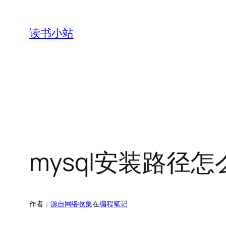
跳
至
读书小站
内
容
mysql安装路径
作者：
源自网络收集
在
编程笔记