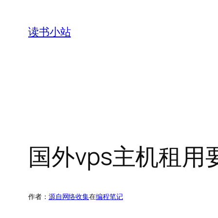
跳
至
读书小站
内
容
国外vps主机租
作者：
源自网络收集
在
编程笔记