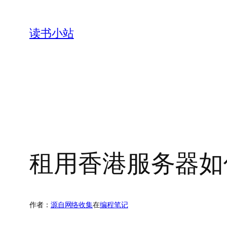
跳
至
读书小站
内
容
租用香港服务器如
作者：
源自网络收集
在
编程笔记