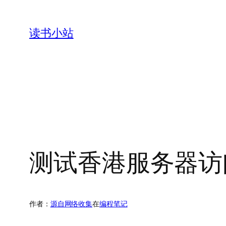
跳
至
读书小站
内
容
测试香港服务器访
作者：
源自网络收集
在
编程笔记