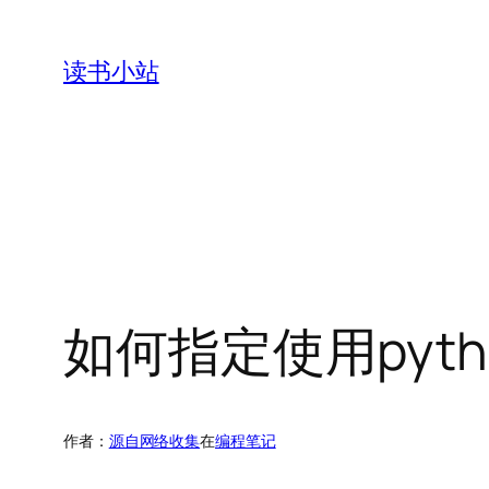
跳
至
读书小站
内
容
如何指定使用pyt
作者：
源自网络收集
在
编程笔记