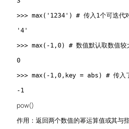
3
>>> max('1234') # 传入1个
'4'
>>> max(-1,0) # 数值默认取数值
0
>>> max(-1,0,key = abs
-1
pow()
作用：返回两个数值的幂运算值或其与