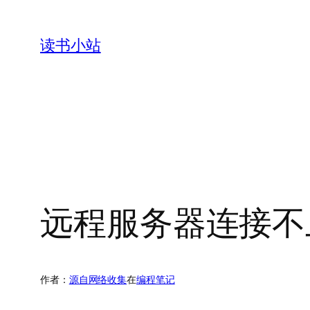
跳
至
读书小站
内
容
远程服务器连接不
作者：
源自网络收集
在
编程笔记