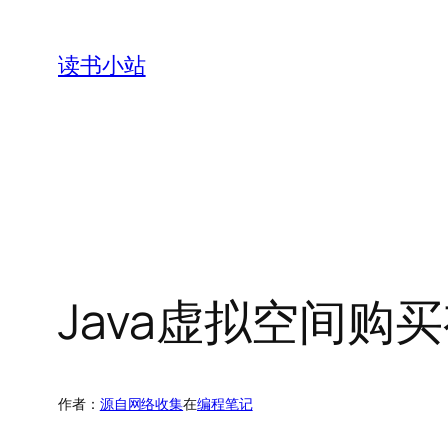
跳
至
读书小站
内
容
Java虚拟空间购
作者：
源自网络收集
在
编程笔记