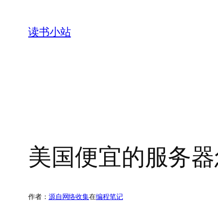
跳
至
读书小站
内
容
美国便宜的服务器
作者：
源自网络收集
在
编程笔记