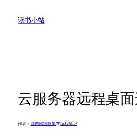
跳
至
读书小站
内
容
云服务器远程桌面
作者：
源自网络收集
在
编程笔记