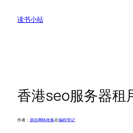
跳
至
读书小站
内
容
香港seo服务器
作者：
源自网络收集
在
编程笔记