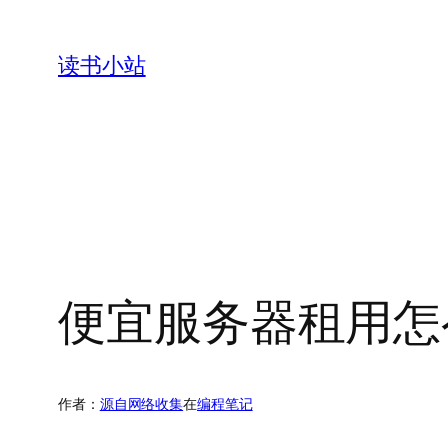
跳
至
读书小站
内
容
便宜服务器租用怎
作者：
源自网络收集
在
编程笔记