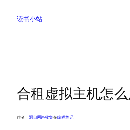
跳
至
读书小站
内
容
合租虚拟主机怎么
作者：
源自网络收集
在
编程笔记