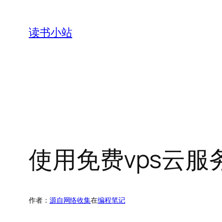
跳
至
读书小站
内
容
使用免费vps云
作者：
源自网络收集
在
编程笔记