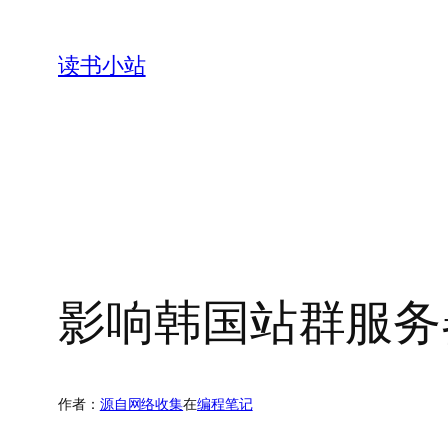
跳
至
读书小站
内
容
影响韩国站群服务
作者：
源自网络收集
在
编程笔记