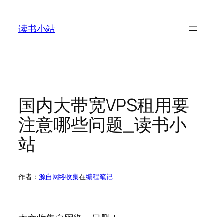
跳
至
读书小站
内
容
国内大带宽VPS租用要
注意哪些问题_读书小
站
作者：
源自网络收集
在
编程笔记