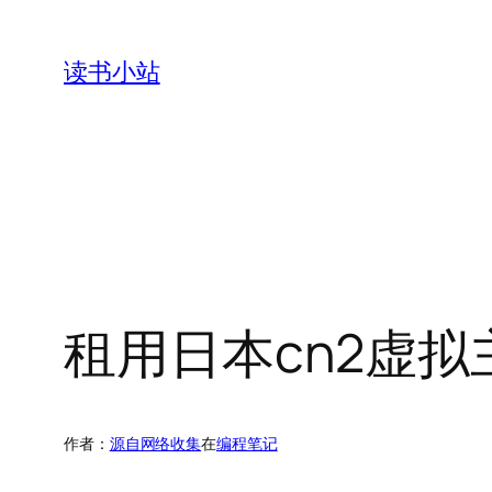
跳
至
读书小站
内
容
租用日本cn2虚
作者：
源自网络收集
在
编程笔记