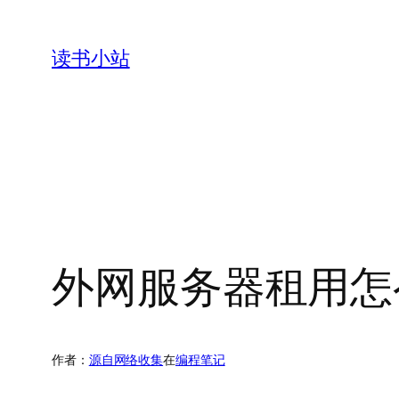
跳
至
读书小站
内
容
外网服务器租用怎
作者：
源自网络收集
在
编程笔记