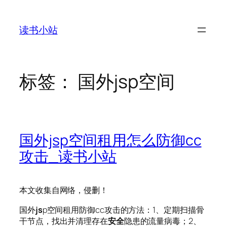
跳
至
读书小站
内
容
标签：
国外jsp空间
国外jsp空间租用怎么防御cc
攻击_读书小站
本文收集自网络，侵删！
国外
js
p空间租用防御cc攻击的方法：1、定期扫描骨
干节点，找出并清理存在
安全
隐患的流量病毒；2、