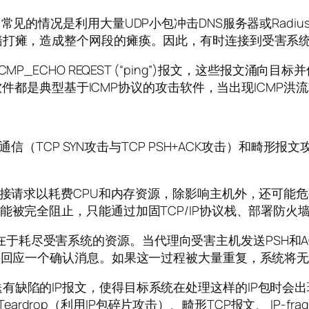
见的情况是利用大量UDP小包冲击DNS服务器或Radius
墙打瘫，造成整个网段的瘫痪。因此，有时连接到受害系
P_ECHO REQEST (“ping”)报文，这些报文
击软件都是典型基于ICMP协议的攻击软件，当出现ICMP洪
议通信（TCP SYN攻击与TCP PSH+ACK攻击）和畸
连接请求以耗费CPU和内存资源，除影响主机外，还可能危
能被完全阻止，只能通过加固TCP/IP协议栈、部署防火
一样，目的在于耗尽受害系统的资源。当代理向受害主机发送PSH
，并回应一个确认消息。如果这一过程被大量重复，系统将
有缺陷的IP报文，使得目标系统在处理这样的IP包时会
Teardrop（利用IP包碎片攻击）、畸形TCP报文、 IP-fra