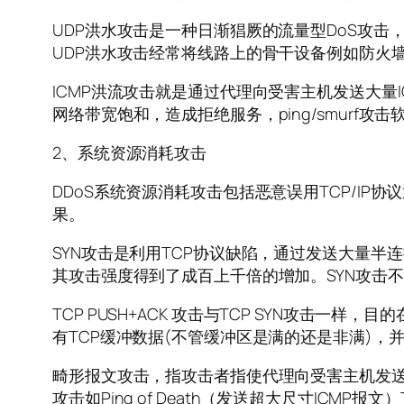
UDP洪水攻击是一种日渐猖厥的流量型DoS攻击，常
UDP洪水攻击经常将线路上的骨干设备例如防火
ICMP洪流攻击就是通过代理向受害主机发送大量ICM
网络带宽饱和，造成拒绝服务，ping/smurf攻
2、系统资源消耗攻击
DDoS系统资源消耗攻击包括恶意误用TCP/IP协
果。
SYN攻击是利用TCP协议缺陷，通过发送大量半
其攻击强度得到了成百上千倍的增加。SYN攻击不
TCP PUSH+ACK 攻击与TCP SYN攻击
有TCP缓冲数据(不管缓冲区是满的还是非满)
畸形报文攻击，指攻击者指使代理向受害主机发送
攻击如Ping of Death（发送超大尺寸ICMP报文）