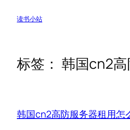
跳
至
读书小站
内
容
标签：
韩国cn2
韩国cn2高防服务器租用怎