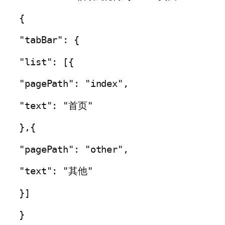
{
"tabBar": {
"list": [{
"pagePath": "index",
"text": "首页"
},{
"pagePath": "other",
"text": "其他"
}]
}