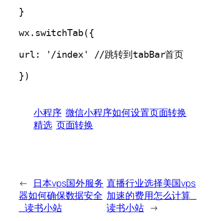
}
wx.switchTab({
url: '/index' //跳转到tabBar首页
})
小程序
微信小程序如何设置页面转换
精选
页面转换
←
日本vps国外服务
直播行业选择美国vps
器如何确保数据安全
加速的费用怎么计算_
_读书小站
读书小站
→