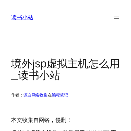
跳
至
读书小站
内
容
境外jsp虚拟主机怎么用
_读书小站
作者：
源自网络收集
在
编程笔记
本文收集自网络，侵删！