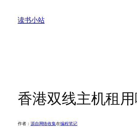
跳
至
读书小站
内
容
香港双线主机租用
作者：
源自网络收集
在
编程笔记