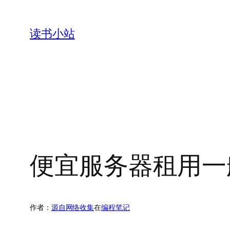
跳
至
读书小站
内
容
便宜服务器租用一
作者：
源自网络收集
在
编程笔记