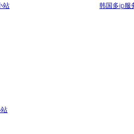
小站
韩国多ip
小站