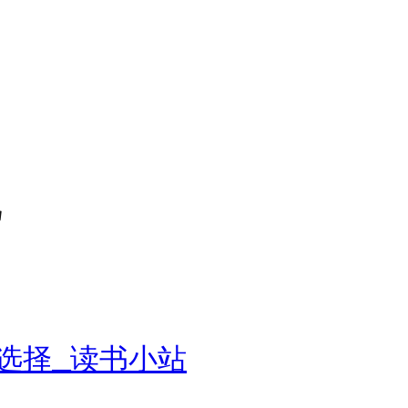
机
选择_读书小站