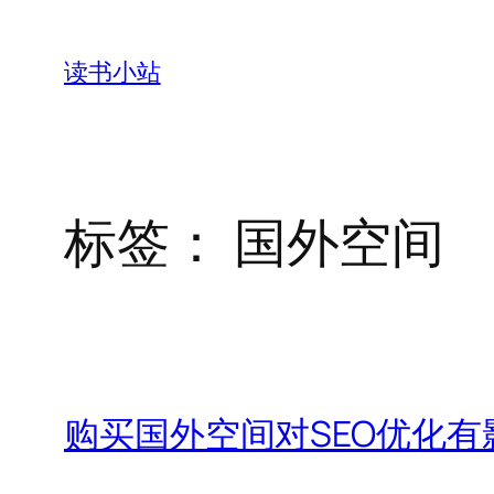
跳
至
读书小站
内
容
标签：
国外空间
购买国外空间对SEO优化有